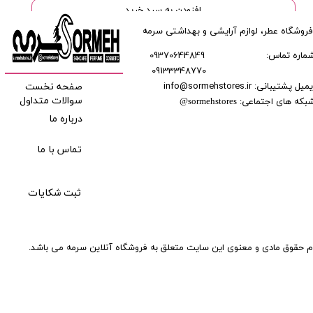
افزودن به سبد خرید
فروشگاه عطر، لوازم آرایشی و بهداشتی سرمه
ماره تماس:
09370644849
09133348770
​​​​​​
میل پشتیبانی: info@sormehstores.ir
صفحه نخست
بکه های اجتماعی:
سوالات متداول
@
sormehstores
درباره ما
تماس با ما
ثبت شکایات
م حقوق مادی و معنوی این سایت متعلق به فروشگاه آنلاین سرمه می باشد.