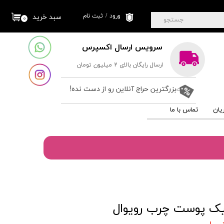
ورود
/
ثبت نام
سبد خرید
۰
جستجو
حساب کاربری من
سرویس ارسال اکسپرس
تغییر گذر واژه
ارسال رایگان بالای 2 میلیون تومان
سفارشات
خروج از حساب
بزرگترین حراج آنلاین رو از دست نده!
کاربری
یان
تماس با ما
تیک پوست چرب رویوال