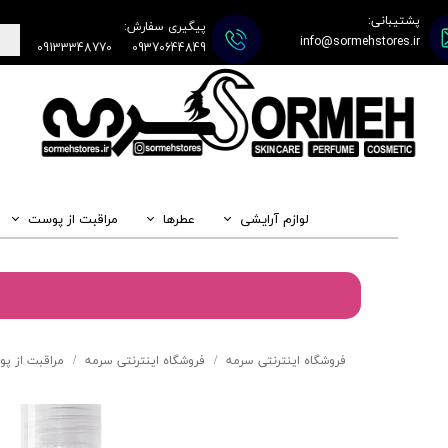
پشتیبانی:
پیگیری سفارش:
info@sormehstores.ir
09133348770
09370644849
لوازم آرایشی
عطرها
مراقبت از پوست
فروشگاه اینترنتی سرمه
فروشگاه اینترنتی سرمه
مراقبت از پ