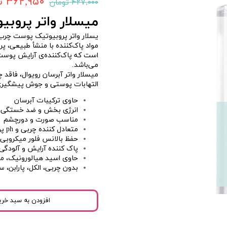
۳۶۲,۹۵۰ تومان
۴۲۷,۰۰۰ تومان
میسلار واتر پروب
یسلار واتر پروبیوتیک پوست چرب
است که پاک‌کننده‌ی آرایش پوس
می‌باشد.
میسلار واتر آبرسان رویوال، فاقد چ
التهابات پوستی و جوش پیشگیری
حاوی ترکیبات آبرسان
انرژی بخش و ضد خستگی
مناسب صورت و دورچشم
متعادل کننده چربی و ph پوست
حفظ بالانس فلور میکروب
پاک کننده آرایش و آلود
حاوی اسید هیالورونیک، مو
بدون چربی، الکل، پارابن، 
افزودن به سبد خری