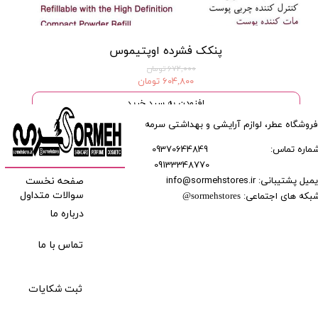
پنکک فشرده اوپتیموس
۶۷۲,۰۰۰ تومان
۶۰۴,۸۰۰ تومان
افزودن به سبد خرید
فروشگاه عطر، لوازم آرایشی و بهداشتی سرمه
ماره تماس:
09370644849
09133348770
​​​​​​
میل پشتیبانی: info@sormehstores.ir
صفحه نخست
بکه های اجتماعی:
سوالات متداول
@
sormehstores
درباره ما
تماس با ما
ثبت شکایات