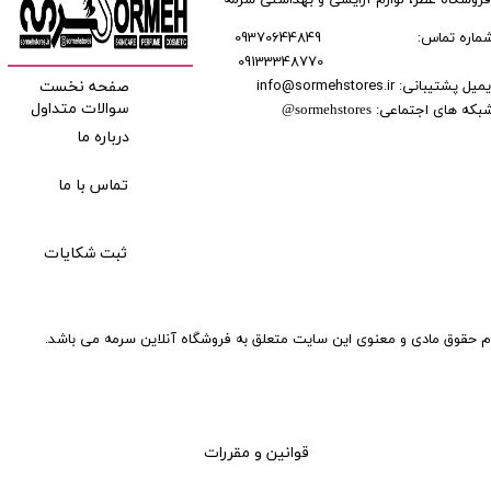
فروشگاه عطر، لوازم آرایشی و بهداشتی سرمه
ماره تماس:
09370644849
09133348770
​​​​​​
میل پشتیبانی: info@sormehstores.ir
صفحه نخست
بکه های اجتماعی:
سوالات متداول
@
sormehstores
درباره ما
تماس با ما
ثبت شکایات
م حقوق مادی و معنوی این سایت متعلق به فروشگاه آنلاین سرمه می باشد.
قوانین و مقررات