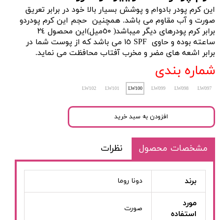
اين كرم پودر بادوام و پوشش بسيار بالا خود در برابر تعريق
صورت و آب مقاوم می باشد. همچنين حجم اين كرم پودردو
برابر كرم پودرهای ديگر میباشد( ٥٠ميل)اين محصول ٢٤
ساعته بوده و حاوی SPF ١٥ می باشد كه از پوست شما در
برابر اشعه های مضر و مخرب آفتاب محافظت می نمايد.
شماره بندی
LW102
LW101
LW100
LW099
LW098
LW097
افزودن به سبد خرید
مشخصات محصول
نظرات
برند
دونا روما
مورد
صورت
استفاده