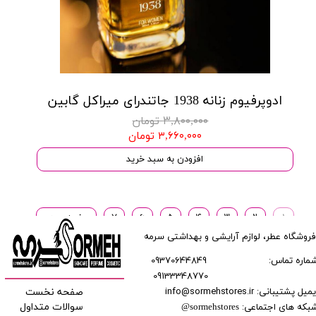
ادوپرفیوم زنانه 1938 جاتندرای میراکل گابین
۳,۸۰۰,۰۰۰ تومان
۳,۶۶۰,۰۰۰ تومان
افزودن به سبد خرید
۱
۲
۳
۴
۵
۶
۷
صفحه بعدی
فروشگاه عطر، لوازم آرایشی و بهداشتی سرمه
ماره تماس:
09370644849
09133348770
​​​​​​
میل پشتیبانی: info@sormehstores.ir
صفحه نخست
بکه های اجتماعی:
سوالات متداول
@
sormehstores