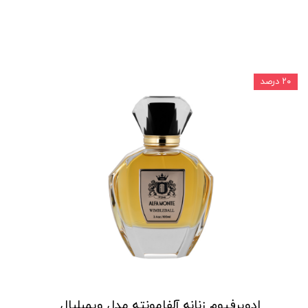
۲۰ درصد
ادوپرفیوم زنانه آلفامونته مدل ویمبلبال