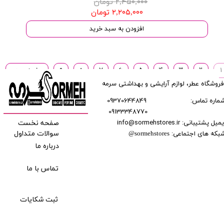
۲,۴۵۰,۰۰۰ تومان
۲,۲۰۵,۰۰۰ تومان
افزودن به سبد خرید
۱
۲
۳
۴
۵
۶
۷
۸
۹
صفحه بعدی
فروشگاه عطر، لوازم آرایشی و بهداشتی سرمه
ماره تماس:
09370644849
09133348770
​​​​​​
میل پشتیبانی: info@sormehstores.ir
صفحه نخست
بکه های اجتماعی:
سوالات متداول
@
sormehstores
درباره ما
تماس با ما
ثبت شکایات