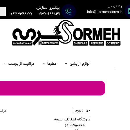
پشتیبانی:
پیگیری سفارش:
info@sormehstores.ir
09133348770
09370644849
لوازم آرایشی
عطرها
مراقبت از پوست
دسته‌ها
مرتب
فروشگاه اینترنتی سرمه
محصولات مو