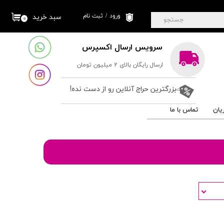
ورود
/
ثبت نام
سبد خرید
۰
جستجو
حساب کاربری من
سرویس ارسال اکسپرس
تغییر گذر واژه
ارسال رایگان بالای 2 میلیون تومان
سفارشات
خروج از حساب
بزرگترین حراج آنلاین رو از دست نده!
کاربری
یان
تماس با ما