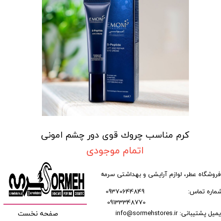
کرم مناسب چروك قوی دور چشم امونی
اتمام موجودی
فروشگاه عطر، لوازم آرایشی و بهداشتی سرمه
ماره تماس:
09370644849
09133348770
​​​​​​
میل پشتیبانی: info@sormehstores.ir
صفحه نخست