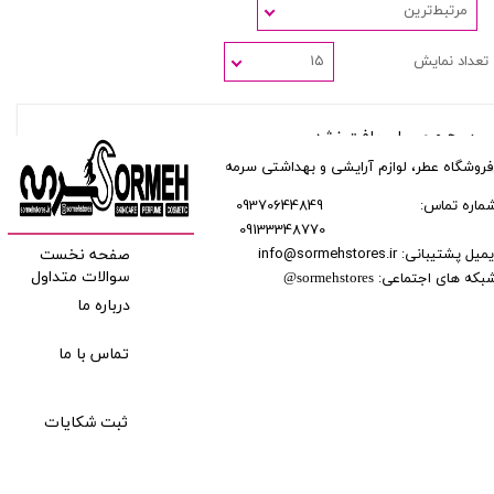
مرتبط‌ترین
تعداد نمایش
۱۵
هیچ محصولی یافت نشد.
فروشگاه عطر، لوازم آرایشی و بهداشتی سرمه
ماره تماس:
09370644849
09133348770
​​​​​​
میل پشتیبانی: info@sormehstores.ir
صفحه نخست
بکه های اجتماعی:
سوالات متداول
@
sormehstores
درباره ما
تماس با ما
ثبت شکایات