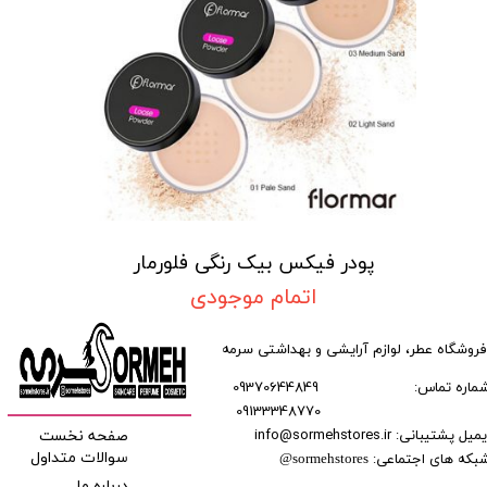
پودر فیکس بیک رنگی فلورمار
اتمام موجودی
فروشگاه عطر، لوازم آرایشی و بهداشتی سرمه
ماره تماس:
09370644849
09133348770
​​​​​​
میل پشتیبانی: info@sormehstores.ir
صفحه نخست
بکه های اجتماعی:
سوالات متداول
@
sormehstores
درباره ما