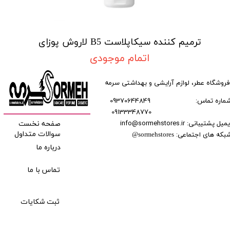
ترمیم کننده سیکاپلاست B5 لاروش پوزای
اتمام موجودی
فروشگاه عطر، لوازم آرایشی و بهداشتی سرمه
ماره تماس:
09370644849
09133348770
​​​​​​
میل پشتیبانی: info@sormehstores.ir
صفحه نخست
بکه های اجتماعی:
سوالات متداول
@
sormehstores
درباره ما
تماس با ما
ثبت شکایات