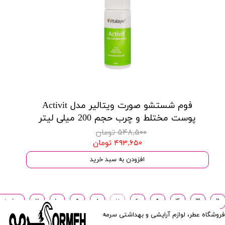
فوم شستشو صورت ویتالیر مدل Activit
پوست مختلط و چرب حجم 200 میلی لیتر
۵۴۸,۵۰۰ تومان
۴۹۳,۶۵۰ تومان
افزودن به سبد خرید
۲
۳
۴
۵
۶
۷
۸
۹
۱۰
۱۱
صفحه ب
فروشگاه عطر، لوازم آرایشی و بهداشتی سرمه